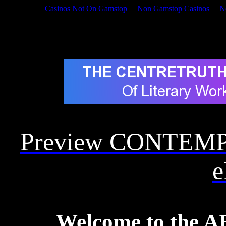
Casinos Not On Gamstop
Non Gamstop Casinos
N
<head> CONTEMPLATIV
POETRY
Preview CONTEM
e
Welcome to the